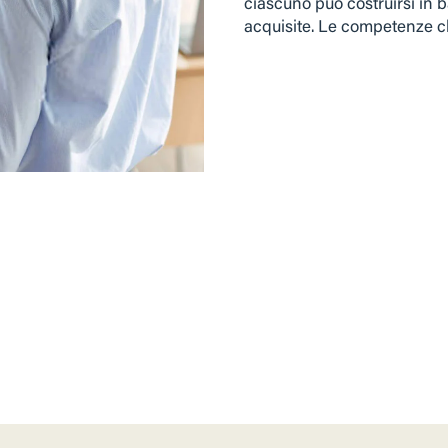
ciascuno può costruirsi in b
acquisite. Le competenze c